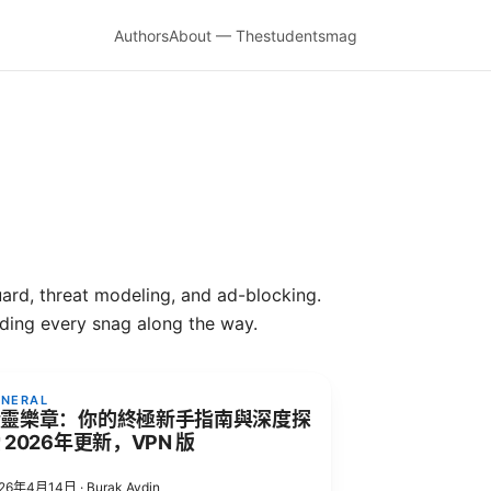
Authors
About — Thestudentsmag
ard, threat modeling, and ad-blocking.
ding every snag along the way.
ENERAL
精靈樂章：你的終極新手指南與深度探
 2026年更新，VPN 版
026年4月14日
·
Burak Aydin