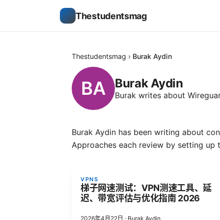
Thestudentsmag
Thestudentsmag
›
Burak Aydin
Burak Aydin
Burak writes about Wireguar
Burak Aydin has been writing about con
Approaches each review by setting up t
VPNS
梯子网速测试：VPN测速工具、延
迟、带宽评估与优化指南 2026
2026年4月22日
·
Burak Aydin