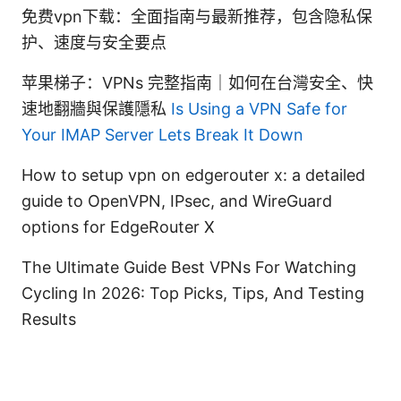
免费vpn下载：全面指南与最新推荐，包含隐私保
护、速度与安全要点
苹果梯子：VPNs 完整指南｜如何在台灣安全、快
速地翻牆與保護隱私
Is Using a VPN Safe for
Your IMAP Server Lets Break It Down
How to setup vpn on edgerouter x: a detailed
guide to OpenVPN, IPsec, and WireGuard
options for EdgeRouter X
The Ultimate Guide Best VPNs For Watching
Cycling In 2026: Top Picks, Tips, And Testing
Results