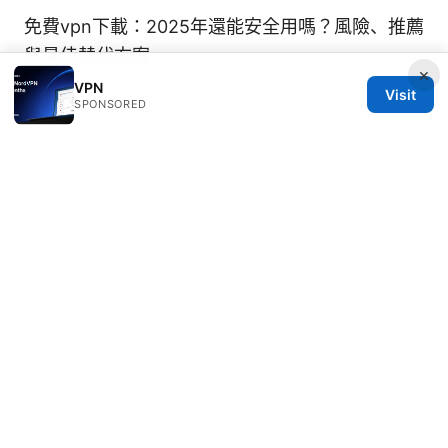
免費vpn下載：2025年還能安全用嗎？風險、推薦
與最佳替代方案
×
VPN
Visit
SPONSORED
© 2026 Thestudentsmag. All rights reserved.
Thestudentsmag Group LLC
100 Atlantic Avenue
Boston, MA, 02110
US
info@thestudentsmag.com
+1-503-555-0152
About
Privacy Policy
Terms of Use