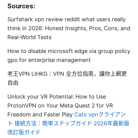
Sources:
Surfshark vpn review reddit what users really
think in 2026: Honest Insights, Pros, Cons, and
Real-World Tests
How to disable microsoft edge via group policy
gpo for enterprise management
老王VPN LIHKG：VPN 全方位指南，讓你上網更
自由
Unlock your VR Potential: How to Use
ProtonVPN on Your Meta Quest 2 for VR
Freedom and Faster Play
Cato vpnクライアン
ト 接続方法：簡単ステップガイド 2026年最新版
改訂版ガイド