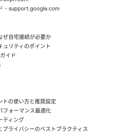
 support.google.com
となぜ自宅接続が必要か
キュリティのポイント
定ガイド
s
ントの使い方と推奨設定
パフォーマンス最適化
ーティング
とプライバシーのベストプラクティス