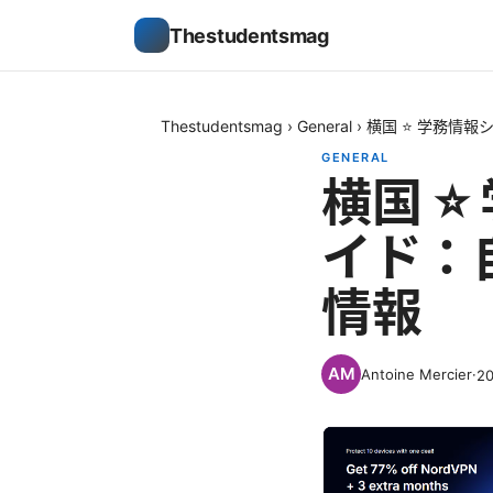
Thestudentsmag
Thestudentsmag
›
General
›
横国 ⭐ 学務情報
GENERAL
横国 ⭐
イド：
情報
Antoine Mercier
·
2