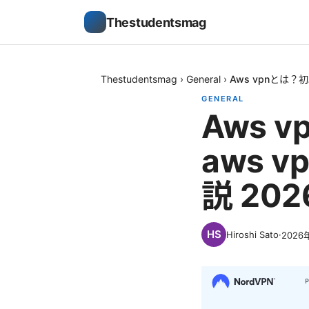
Thestudentsmag
Thestudentsmag
›
General
›
Aws vpnとは
GENERAL
Aws 
aws 
説 20
Hiroshi Sato
·
2026