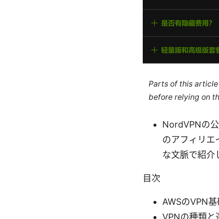
Parts of this artic
before relying on t
NordVPN
のアフィリエ
な文脈で紹介
目次
AWSのVPN
VPNの種類と