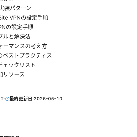
N実装パターン
o-Site VPNの設定手順
t VPNの設定手順
ブルと解決法
ォーマンスの考え方
のベストプラクティス
チェックリスト
加リソース
12
·
最終更新日:
2026-05-10