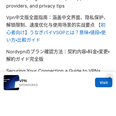
providers, and privacy tips
Vpn中文版全面指南：涵盖中文界面、隐私保护、
解锁限制、速度优化与使用场景的实战要点
【初
心者向け】うなぎパイVSOPとは？意味・値段・使
い方・比較ガイド
Nordvpnのプラン確認方法｜契約内容・料金・変更・
解約ガイド完全版
Securing Your Connection a Guide to VPNs
×
With Your Xfinity Gateway
VPN
Visit
SPONSORED
© 2026 Thestudentsmag. All rights reserved.