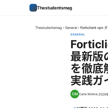
Thestudentsmag
Thestudentsmag
›
General
›
Forticlie
GENERAL
Forti
最新版
を徹底
実践ガ
Carla Molina
·
2026