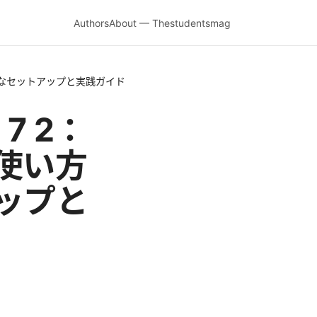
Authors
About — Thestudentsmag
！最適なセットアップと実践ガイド
 7 2：
使い方
ップと