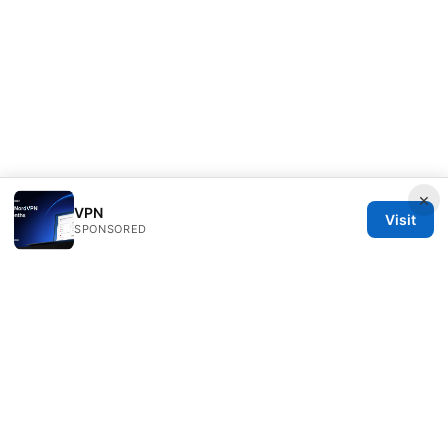
×
VPN
Visit
SPONSORED
Thestudentsmag Group LLC
100 Atlantic Avenue
Boston, MA, 02110
US
info@thestudentsmag.com
+1-503-555-0152
About
Privacy Policy
Terms of Use