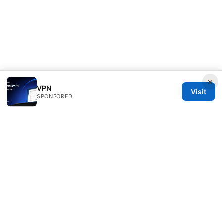
×
VPN
Visit
SPONSORED
Thestudentsmag Group LLC
100 Atlantic Avenue
Boston, MA, 02110
US
info@thestudentsmag.com
+1-503-555-0152
About
Privacy Policy
Terms of Use