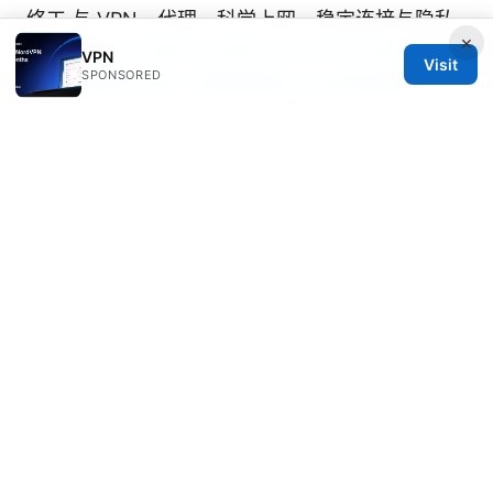
络工 与 VPN、代理、科学上网、稳定连接与隐私
×
保护指南
Pcで使える日本vpnのおすすめは？選び
VPN
Visit
SPONSORED
方から設定方法まで徹底解説 2026年最新版
Fixing your wireguard tunnel when it says no
internet access: troubleshooting tips, steps,
and best practices
频繁使用vpn 连接不上了：完整修复指南、原因分
析与多设备分步解决方案
© 2026 Thestudentsmag. All rights reserved.