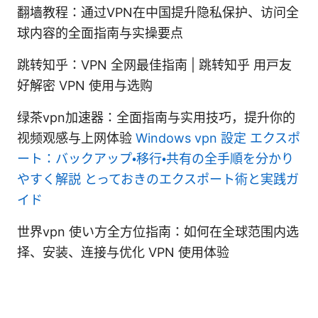
翻墙教程：通过VPN在中国提升隐私保护、访问全
球内容的全面指南与实操要点
跳转知乎：VPN 全网最佳指南 | 跳转知乎 用户友
好解密 VPN 使用与选购
绿茶vpn加速器：全面指南与实用技巧，提升你的
视频观感与上网体验
Windows vpn 設定 エクスポ
ート：バックアップ・移行・共有の全手順を分かり
やすく解説 とっておきのエクスポート術と実践ガ
イド
世界vpn 使い方全方位指南：如何在全球范围内选
择、安装、连接与优化 VPN 使用体验