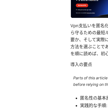
Vpn支払いを匿
ら守るための最短
要か、そして実際
方法を選ぶことで
を順に読めば、初
導入の要点
Parts of this artic
before relying on t
匿名性の基本
実践的な手順: