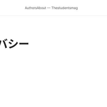
Authors
About — Thestudentsmag
バシー