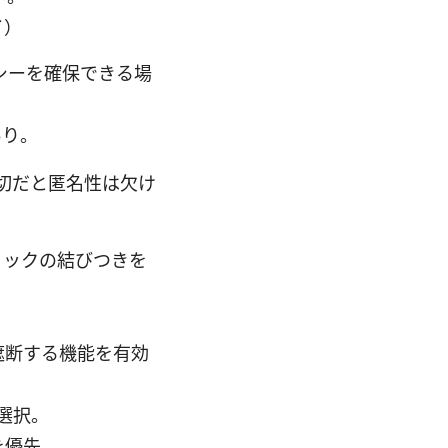
イ）
シーを確保できる場
あり。
適切だと匿名性は欠け
ィックの結びつきを
遮断する機能を有効
を選択。
を優先。