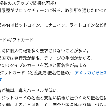
複数のステップで間接化可能）。
取引履歴がブロックチェーンに残る、取引所を通じたKYC
一部VPNはビットコイン、モナコイン、ライトコインなど
ード・ギフトカード
購入時に個人情報を多く要求されないことが多い。
一部国では発行元が制限、チャージの手間がかかる。
使い切りタイプのカードを選ぶと匿名性が高まる。
レジットカード（名義変更・匿名性低め）
アメリカから日
す
決済が簡単、導入ハードルが低い。
クレジットカードの名義と支払い情報が紐づくため匿名性
名義を別にすることは難しく、完全な匿名性は期待しづら