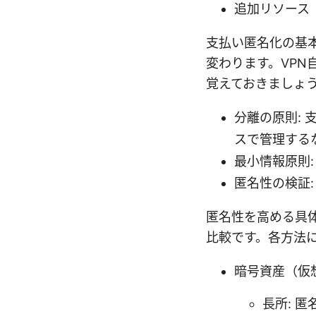
追加リソース
支払い匿名化の基
変わります。VP
覚えておきましょ
分離の原則:
スで管理する
最小情報原則
匿名性の検証
匿名性を高める具
比較です。各方法
暗号資産（仮
長所: 