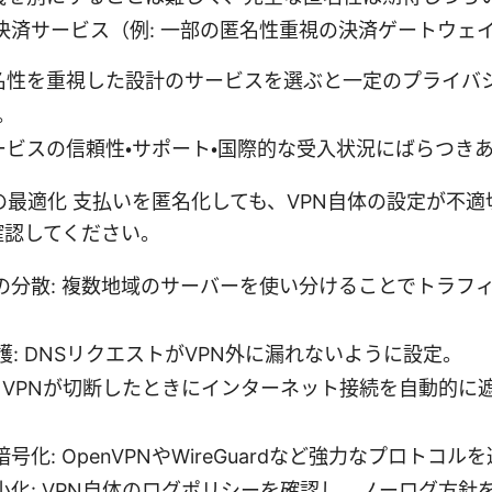
決済サービス（例: 一部の匿名性重視の決済ゲートウェ
匿名性を重視した設計のサービスを選ぶと一定のプライバ
。
サービスの信頼性・サポート・国際的な受入状況にばらつき
の最適化 支払いを匿名化しても、VPN自体の設定が不
確認してください。
の分散: 複数地域のサーバーを使い分けることでトラフ
護: DNSリクエストがVPN外に漏れないように設定。
: VPNが切断したときにインターネット接続を自動的に
号化: OpenVPNやWireGuardなど強力なプロトコル
小化: VPN自体のログポリシーを確認し、ノーログ方針