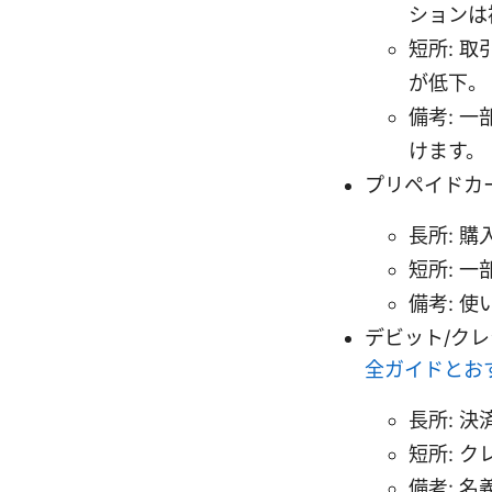
ションは
短所: 
が低下。
備考: 
けます。
プリペイドカ
長所: 
短所: 
備考: 
デビット/ク
全ガイドとお
長所: 
短所: 
備考: 