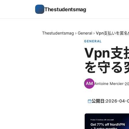
Thestudentsmag
Thestudentsmag
›
General
›
Vpn支払いを匿
GENERAL
Vpn
を守る
Antoine Mercier
·
2
公開日:
2026-04-