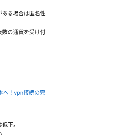
がある場合は匿名性
複数の通貨を受け付
本へ！vpn接続の完
は低下。
い。