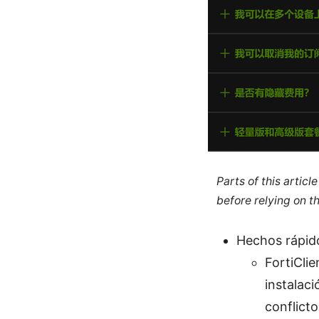
Parts of this artic
before relying on t
Hechos rápid
FortiCli
instalac
conflict