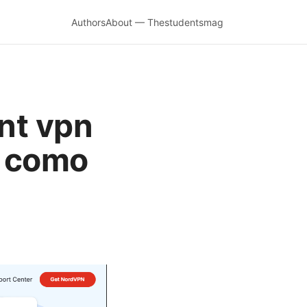
Authors
About — Thestudentsmag
ent vpn
o como