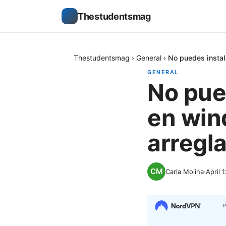
Thestudentsmag
Thestudentsmag
›
General
›
No puedes instal
GENERAL
No pued
en win
arregla
Carla Molina
·
April 