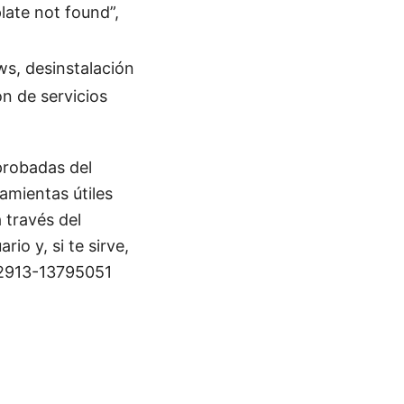
ate not found”,
ws, desinstalación
ón de servicios
probadas del
amientas útiles
 través del
io y, si te sirve,
52913-13795051