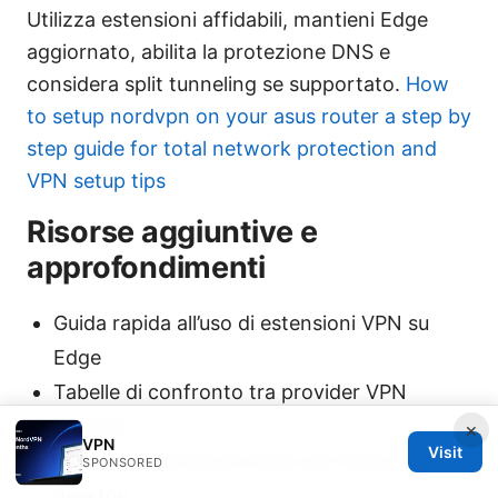
Utilizza estensioni affidabili, mantieni Edge
aggiornato, abilita la protezione DNS e
considera split tunneling se supportato.
How
to setup nordvpn on your asus router a step by
step guide for total network protection and
VPN setup tips
Risorse aggiuntive e
approfondimenti
Guida rapida all’uso di estensioni VPN su
Edge
Tabelle di confronto tra provider VPN
popolari
×
VPN
Visit
Guide ufficiali dei provider per Edge e
SPONSORED
desktop