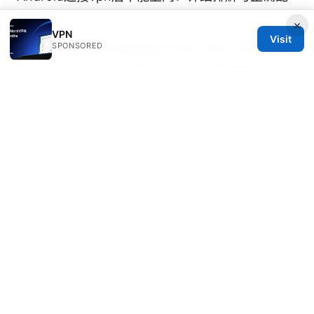
置指南
×
VPN
Visit
SPONSORED
Access Sybase Database From SQL Server A
Step By Step Guide To Connect, Migrate,
Query, And Integrate
© 2026 Thestudentsmag. All rights reserved.
Thestudentsmag Group LLC
100 Atlantic Avenue
Boston, MA, 02110
US
info@thestudentsmag.com
+1-503-555-0152