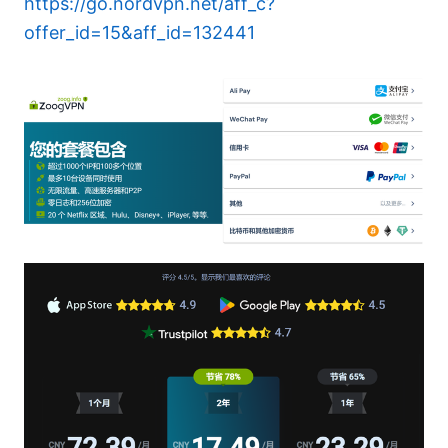
https://go.nordvpn.net/aff_c?
offer_id=15&aff_id=132441