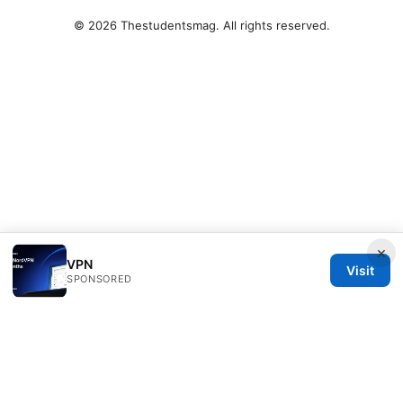
© 2026 Thestudentsmag. All rights reserved.
×
VPN
Visit
SPONSORED
Thestudentsmag Group LLC
100 Atlantic Avenue
Boston, MA, 02110
US