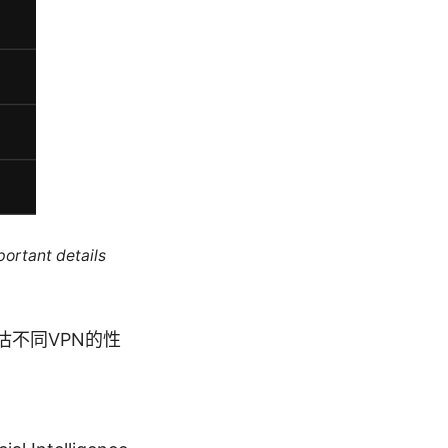
portant details
不同VPN的性