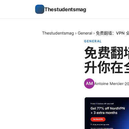
Thestudentsmag
Thestudentsmag
›
General
›
免费翻墙：VPN
GENERAL
免费翻
升你在
Antoine Mercier
·
2