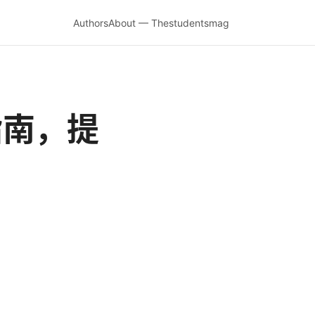
Authors
About — Thestudentsmag
指南，提