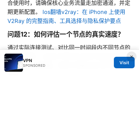
合使用时，请确保核心业务流量走加密通道，并定
期更新配置。
Ios翻墙v2ray：在 iPhone 上使用
V2Ray 的完整指南、工具选择与隐私保护要点
问题12：如何评估一个节点的真实速度？
通过实际连接测试、对比同一时间段内不同节点的
×
延迟与带宽、以及在不同时间点进行测试来获得综
VPN
Visit
合评估。记录数据，有助于你建立自己的“稳定性
SPONSORED
清单”。
结语 本文从发现源头、验证可用性、到安全使用
和替代方案，系统性地梳理了在 GitHub 找到免费
V2Ray 节点的关键步骤与注意事项。记住，免费
节点虽然低成本且灵活，但稳定性和隐私保护通常
不及付费方案。你可以把它作为学习与试验的入
口，同时在需要更可靠的隐私保护时，考虑结合付