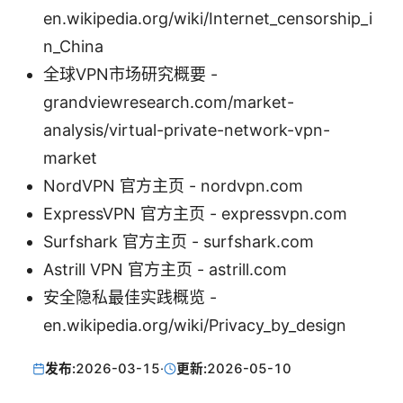
en.wikipedia.org/wiki/Internet_censorship_i
n_China
全球VPN市场研究概要 -
grandviewresearch.com/market-
analysis/virtual-private-network-vpn-
market
NordVPN 官方主页 - nordvpn.com
ExpressVPN 官方主页 - expressvpn.com
Surfshark 官方主页 - surfshark.com
Astrill VPN 官方主页 - astrill.com
安全隐私最佳实践概览 -
en.wikipedia.org/wiki/Privacy_by_design
发布:
2026-03-15
·
更新:
2026-05-10