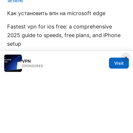
Как установить впн на microsoft edge
Fastest vpn for ios free: a comprehensive
2025 guide to speeds, free plans, and iPhone
setup
×
VPN
Visit
SPONSORED
© 2026 Thestudentsmag. All rights reserved.
Thestudentsmag Group LLC
100 Atlantic Avenue
Boston, MA, 02110
US
info@thestudentsmag.com