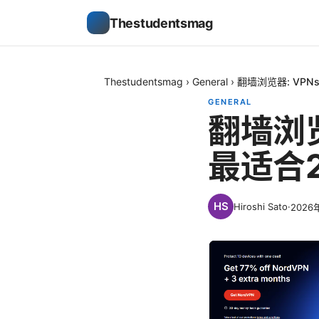
Thestudentsmag
Thestudentsmag
›
General
›
翻墙浏览器: VP
GENERAL
翻墙浏览
最适合
Hiroshi Sato
·
2026