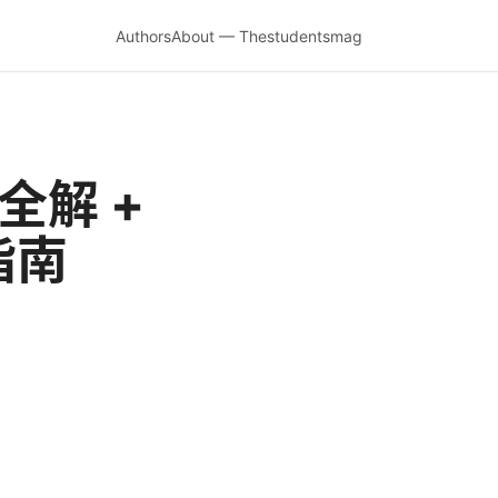
Authors
About — Thestudentsmag
全解 +
指南