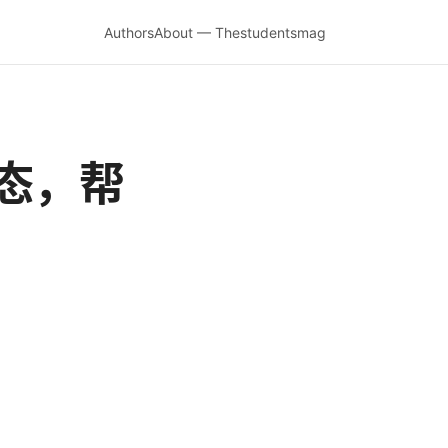
Authors
About — Thestudentsmag
态，帮