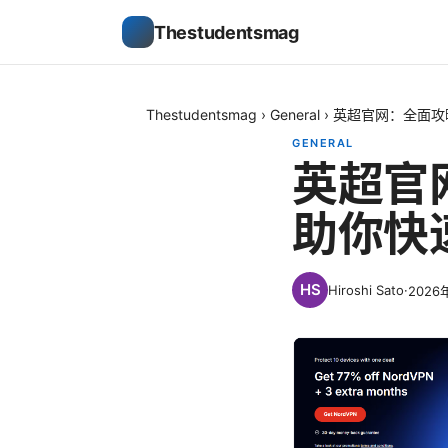
Thestudentsmag
Thestudentsmag
›
General
›
英超官网：全面攻
GENERAL
英超官
助你快
Hiroshi Sato
·
2026