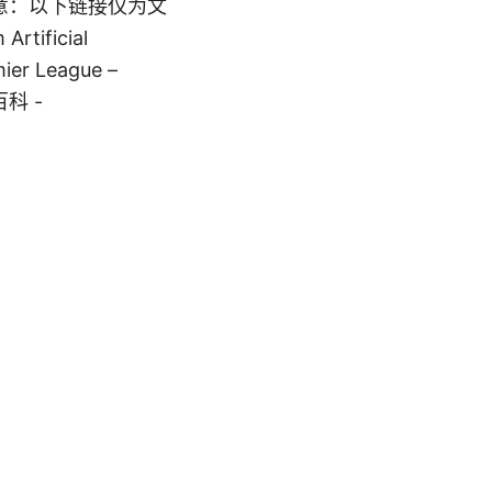
意：以下链接仅为文
ificial
emier League –
百科 -