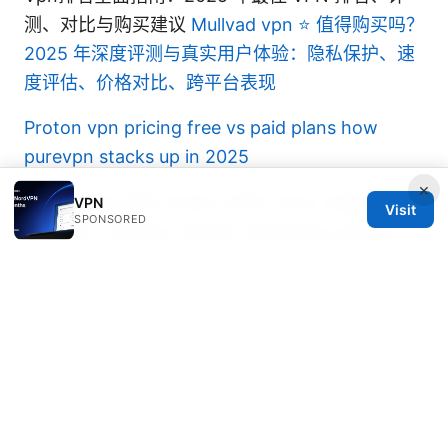
测、对比与购买建议
Mullvad vpn ⭐ 值得购买吗？
2025 年深度评测与真实用户体验：隐私保护、速
度评估、价格对比、跨平台表现
Proton vpn pricing free vs paid plans how
purevpn stacks up in 2025
×
Hoxx edge VPN review 2025: Hoxx edge
VPN
Visit
SPONSORED
features, security, speed, streaming, pricing,
setup guide
Edge gateway ipsec: The ultimate guide to
configuring IPsec on edge gateways for secure
site-to-site VPNs