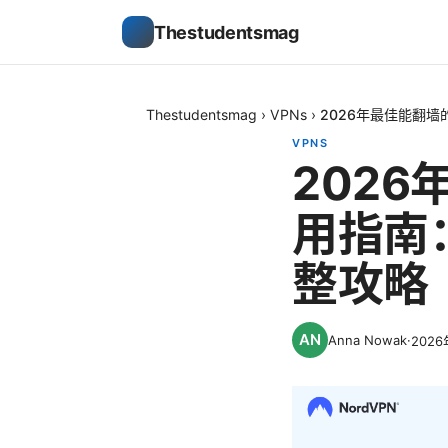
Thestudentsmag
Thestudentsmag
›
VPNs
›
2026年最佳能翻
VPNS
202
用指南
整攻略
Anna Nowak
·
202