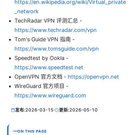
https://en.wikipedia.org/wiki/Virtual_private
_network
TechRadar VPN 评测汇总 -
https://www.techradar.com/vpn
Tom's Guide VPN 指南 -
https://www.tomsguide.com/vpn
Speedtest by Ookla -
https://www.speedtest.net
OpenVPN 官方文档 -
https://openvpn.net
WireGuard 官方项目 -
https://www.wireguard.com
发布:
2026-03-15
·
更新:
2026-05-10
ON THIS PAGE