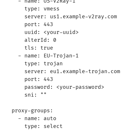
  - name: US-V2Ray-1

    type: vmess

    server: us1.example-v2ray.com

    port: 443

    uuid: <your-uuid>

    alterId: 0

    tls: true

  - name: EU-Trojan-1

    type: trojan

    server: eu1.example-trojan.com

    port: 443

    password: <your-password>

    sni: ""

proxy-groups:

  - name: auto

    type: select
