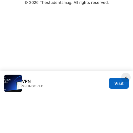
© 2026 Thestudentsmag. All rights reserved.
×
VPN
Visit
SPONSORED
Thestudentsmag Group LLC
100 Atlantic Avenue
Boston, MA, 02110
US
info@thestudentsmag.com