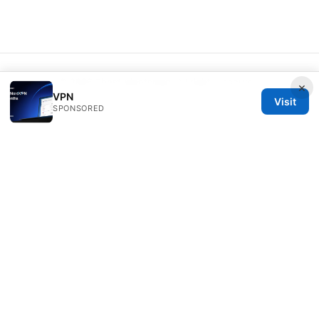
© 2026 Thestudentsmag. All rights reserved.
×
VPN
Visit
SPONSORED
Thestudentsmag Group LLC
100 Atlantic Avenue
Boston, MA, 02110
US
info@thestudentsmag.com
+1-503-555-0152
About
Privacy Policy
Terms of Use