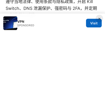
遵守当地法律、使用条款与隐私政策，开启 Kill
Switch、DNS 泄漏保护、强密码与 2FA，并定期
更新软件与系统。
×
VPN
Visit
Sources:
SPONSORED
Best vpns for australia what reddit actually
recommends in 2026
马来西亚到中国机票：最全省钱订票指南与旅行攻
略 2025最新 VPN用途与旅行隐私保护策略
Expressvpn werkt in china maar alleen als je dit
doet in 2025
翻墙：全面指南与实用工具，带你
轻松上手VPN与代理
Protocolli vpn confronto dettagliato pptp l2tp
openvpn sstp e ikev2