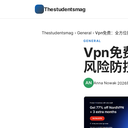
Thestudentsmag
Thestudentsmag
›
General
›
Vpn免费：全方
GENERAL
Vpn
风险防
Anna Nowak
·
202