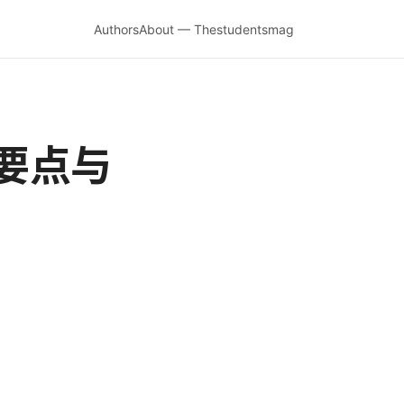
Authors
About — Thestudentsmag
要点与