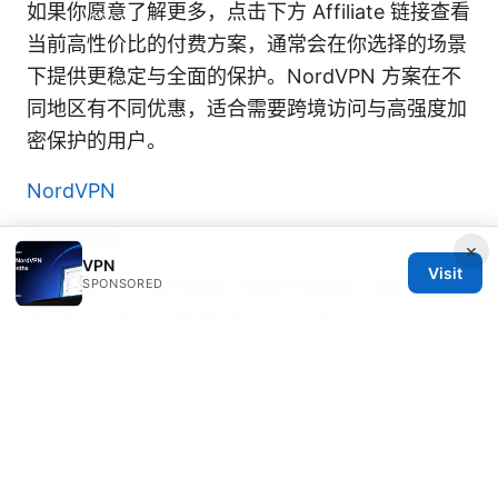
如果你愿意了解更多，点击下方 Affiliate 链接查看
当前高性价比的付费方案，通常会在你选择的场景
下提供更稳定与全面的保护。NordVPN 方案在不
同地区有不同优惠，适合需要跨境访问与高强度加
密保护的用户。
NordVPN
Sources:
×
VPN
Visit
Nordvpn vs Surfshark What Reddit Users
SPONSORED
Really Think in 2026: A Comprehensive
Comparison for Quick Decisions
Nordvpn是哪個國家的vpn？全方位解析：起源、
安全、特色與實用指南
节点：VPN 世界的关键连
接点与实用指南