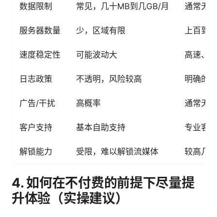
数据限制
常见，几十MB到几GB/月
通常无
服务器数量
少，区域有限
上百到
速度稳定性
可能波动大
高速、
日志政策
不透明，风险较高
明确的
广告/干扰
高概率
通常无
客户支持
基本自助支持
专业客
解锁能力
受限，难以解锁流媒体
较高几率
4. 如何在不付费的前提下尽量提
升体验（实操建议）