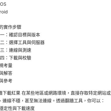
cOS
roid
的實作步驟
一：確認目標與版本
二：選擇工具與伺服器
三：連線與測速
四：下載與校驗
規考量
與解答
與參考
牆下載紅果 在某些地區或網路環境，直接存取特定網站
、連線不穩，甚至無法連線。透過翻牆工具，你可以：
穩定性與下載速度