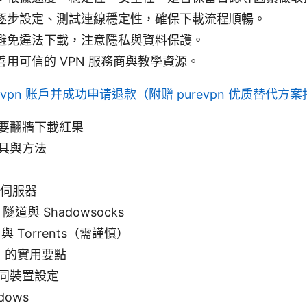
逐步設定、測試連線穩定性，確保下載流程順暢。
避免違法下載，注意隱私與資料保護。
用可信的 VPN 服務商與教學資源。
rvpn 账户并成功申请退款（附赠 purevpn 优质替代方
要翻牆下載紅果
具與方法
N
伺服器
 隧道與 Shadowsocks
 與 Torrents（需謹慎）
N 的實用要點
同裝置設定
dows