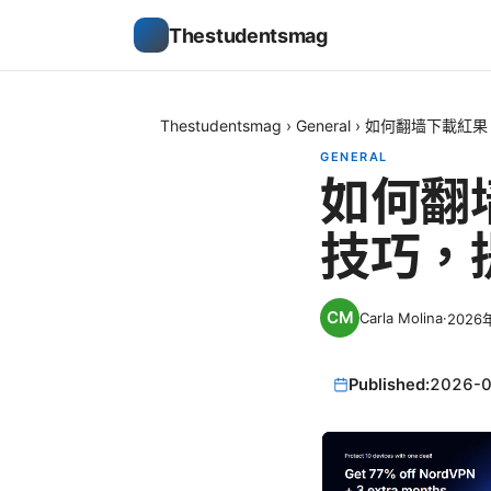
Thestudentsmag
Thestudentsmag
›
General
›
如何翻墙下載紅果
GENERAL
如何翻
技巧，
Carla Molina
·
2026
Published:
2026-