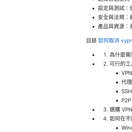
設定與測試：
安全與法規：
產品與資源：善
目錄
如何取消 vyp
為什麼需
可行的工
VP
代理
SSH
P2P
選購 VP
如何在不
Win