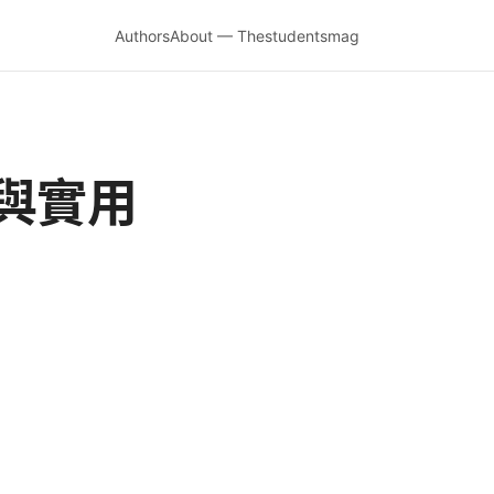
Authors
About — Thestudentsmag
與實用