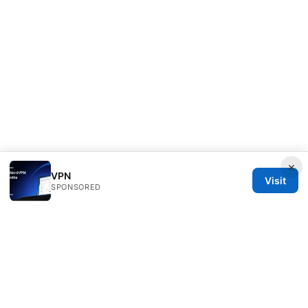
×
VPN
Visit
SPONSORED
Thestudentsmag Group LLC
100 Atlantic Avenue
Boston, MA, 02110
US
info@thestudentsmag.com
+1-503-555-0152