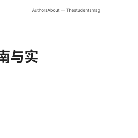
Authors
About — Thestudentsmag
南与实