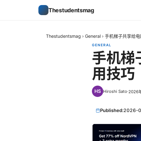
Thestudentsmag
Thestudentsmag
›
General
›
手机梯子共享给电
GENERAL
手机梯
用技巧
Hiroshi Sato
·
2026
Published:
2026-