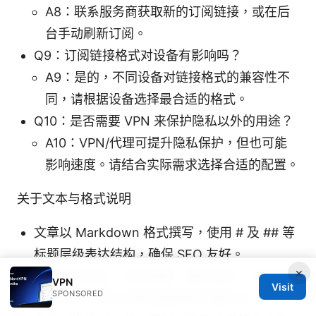
A8：联系服务商获取新的订阅链接，或在后
台手动刷新订阅。
Q9：订阅链接格式对设备有影响吗？
A9：是的，不同设备对链接格式的兼容性不
同，请根据设备选择最合适的格式。
Q10：是否需要 VPN 来保护隐私以外的用途？
A10：VPN/代理可提升隐私保护，但也可能
影响速度。请结合实际需求选择合适的配置。
关于文本与格式说明
文章以 Markdown 格式撰写，使用 # 及 ## 等
标题层级表达结构，确保 SEO 友好。
×
内容保持简洁、信息密集，辅以清单、步骤和
VPN
Visit
SPONSORED
表格形式，便于读者快速获取关键信息。