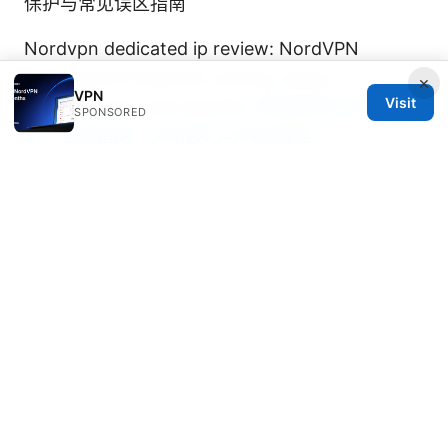
保护与常见误区指南
Nordvpn dedicated ip review: NordVPN
dedicated IP features, pricing, setup,
×
VPN
Visit
performance, and security
电脑翻墙共享给手
SPONSORED
机：全面指南、实用技巧与风险管理
© 2026 Thestudentsmag. All rights reserved.
Thestudentsmag Group LLC
100 Atlantic Avenue
Boston, MA, 02110
US
info@thestudentsmag.com
+1-503-555-0152