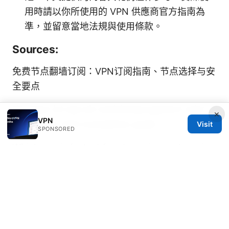
用時請以你所使用的 VPN 供應商官方指南為
準，並留意當地法規與使用條款。
Sources:
免费节点翻墙订阅：VPN订阅指南、节点选择与安
全要点
Nordvpn ist das ein antivirenprogramm oder
×
VPN
doch mehr dein kompletter guide
Visit
SPONSORED
Which vpn is fastest for streaming and gaming
in 2025: speed tests, protocols, and top
providers
科学上网 爬梯子 机场：VPN 选择、机场网络安全
与隐私守则、跨境访问实用指南
Nord vpn price