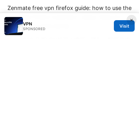
Zenmate free vpn firefox guide: how to use the
ZenMate Firefox extension, setup, features,
×
VPN
pricing, and alternatives
Visit
SPONSORED
Vpn 2026 全面VPN指南：速度、隐私、解锁与成
本对比
Nordvpn amazon fire tablet setup for
streaming, privacy, and cross-platform
protection on Fire tablets
免费代理服务器列
表：2026年最新可用代理及安全替代方案指南
How Do I Get a Surfshark VPN Certificate: A
Clear Guide to Surfshark Verification,
Certificates, and Tips