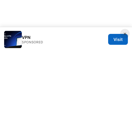
×
VPN
Visit
SPONSORED
Thestudentsmag Group LLC
100 Atlantic Avenue
Boston, MA, 02110
US
info@thestudentsmag.com
+1-503-555-0152
About
Privacy Policy
Terms of Use