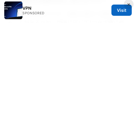
拡張機能を複数同時に使えますか？
×
VPN
Visit
技術的には可能ですが、接続の競合で速度が落ち
SPONSORED
ることがあるため、用途に応じて1つを主要に使
うのがおすすめです。
VPNを使わないときはどうしますか？
VPNを切断して通常のブラウジングに戻すのが基
本です。自動接続設定をオフにすると忘れずに切
断できます。
Nordvpnのvatインボイス発行方法
と経費処理のすべて—NordvpnのVATインボイス
発行方法と経費処理のすべてを徹底解説
Edgeの拡張機能は安全ですか？
公式ストア経由のインストールでサムネイルや権
限を確認でき、安全性の高い選択ができます。信