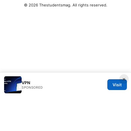
© 2026 Thestudentsmag. All rights reserved.
×
VPN
Visit
SPONSORED
Thestudentsmag Group LLC
100 Atlantic Avenue
Boston, MA, 02110
US
info@thestudentsmag.com