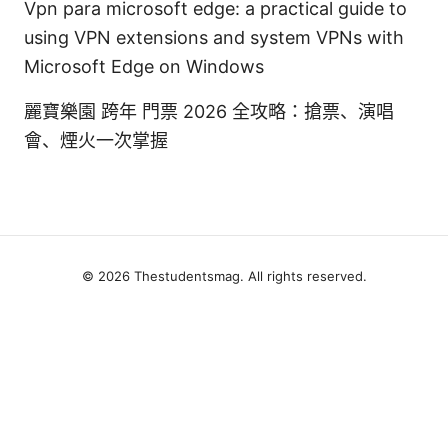
Vpn para microsoft edge: a practical guide to
using VPN extensions and system VPNs with
Microsoft Edge on Windows
麗寶樂園 跨年 門票 2026 全攻略：搶票、演唱
會、煙火一次掌握
© 2026 Thestudentsmag. All rights reserved.