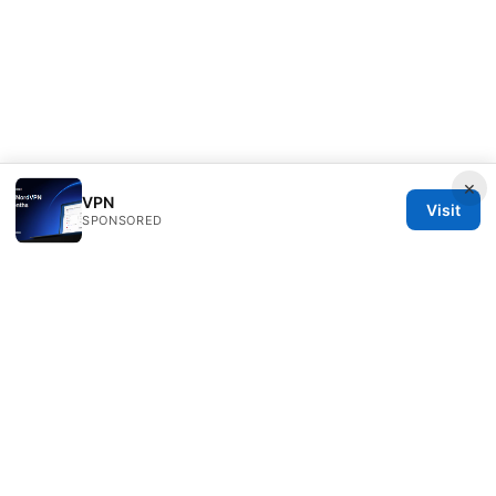
×
VPN
Visit
SPONSORED
Thestudentsmag Group LLC
100 Atlantic Avenue
Boston, MA, 02110
US
info@thestudentsmag.com
+1-503-555-0152
About
Privacy Policy
Terms of Use