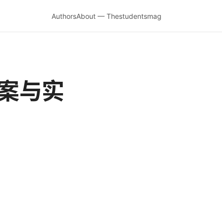
Authors
About — Thestudentsmag
方案与实