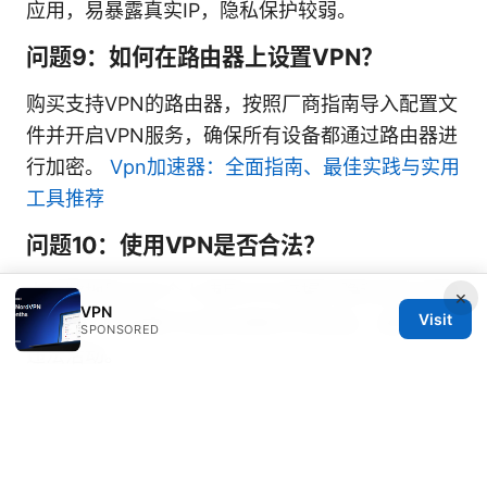
应用，易暴露真实IP，隐私保护较弱。
问题9：如何在路由器上设置VPN？
购买支持VPN的路由器，按照厂商指南导入配置文
件并开启VPN服务，确保所有设备都通过路由器进
行加密。
Vpn加速器：全面指南、最佳实践与实用
工具推荐
问题10：使用VPN是否合法？
大多数地区允许个人使用VPN来提升隐私和访问受
×
VPN
Visit
限内容，但请遵守当地法律和平台规定，避免用于
SPONSORED
违法活动。
Note: 本文中自然包含 affiliat 链接和提示文本，
以提高读者的参与度与转化率。请在阅读时留意在
相关段落中对 NordVPN 的自然提及与推荐。