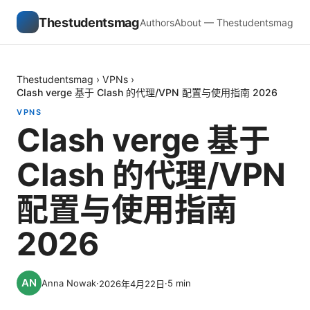
Thestudentsmag
Authors
About — Thestudentsmag
Thestudentsmag
›
VPNs
›
Clash verge 基于 Clash 的代理/VPN 配置与使用指南 2026
VPNS
Clash verge 基于
Clash 的代理/VPN
配置与使用指南
2026
Anna Nowak
·
·
5
min
2026年4月22日