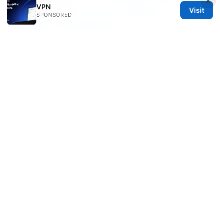
×
VPN
全上网 全面指南
Vpn 2026 全面指南：Vpn 2026
Visit
SPONSORED
最新趋势、评测与使用技巧
© 2026 Thestudentsmag. All rights reserved.
Thestudentsmag Group LLC
100 Atlantic Avenue
Boston, MA, 02110
US
info@thestudentsmag.com
+1-503-555-0152
About
Privacy Policy
Terms of Use