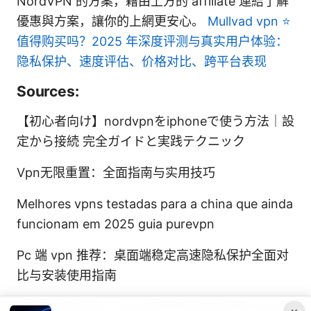
NordVPN 的方案，藉由上方的 affiliate 連結了解
優惠與方案，讓你的上網更安心。
Mullvad vpn ⭐
值得购买吗？2025 年深度评测与真实用户体验：
隐私保护、速度评估、价格对比、跨平台表现
Sources:
【初心者向け】nordvpnをiphoneで使う方法｜設
定から接続 完全ガイドと実践テクニック
Vpn无限重置：全面指南与实用技巧
Melhores vpns testadas para a china que ainda
funcionam em 2025 guia purevpn
Pc 端 vpn 推荐：桌面端稳定高速隐私保护全面对
比与安装使用指南
中国旅行社排名：2025年靠谱选择与指南 VPN 安