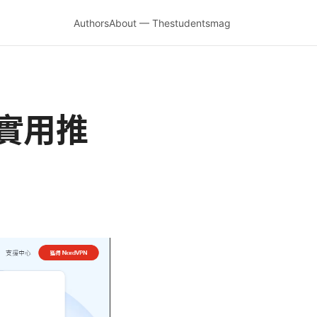
Authors
About — Thestudentsmag
實用推