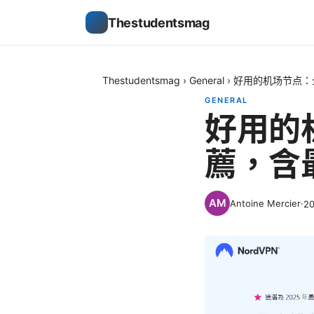
Thestudentsmag
Thestudentsmag
›
General
›
好用的机场节点：
GENERAL
好用的
薦，含
Antoine Mercier
·
2