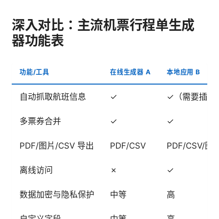
深入对比：主流机票行程单生成
器功能表
功能/工具
在线生成器 A
本地应用 B
自动抓取航班信息
✓
✓（需要插件
多票券合并
✓
✓
PDF/图片/CSV 导出
PDF/CSV
PDF/CSV/图
离线访问
✗
✓
数据加密与隐私保护
中等
高
自定义字段
中等
高