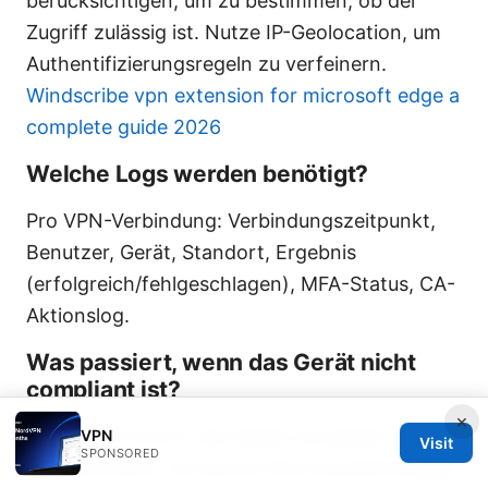
berücksichtigen, um zu bestimmen, ob der
Zugriff zulässig ist. Nutze IP-Geolocation, um
Authentifizierungsregeln zu verfeinern.
Windscribe vpn extension for microsoft edge a
complete guide 2026
Welche Logs werden benötigt?
Pro VPN-Verbindung: Verbindungszeitpunkt,
Benutzer, Gerät, Standort, Ergebnis
(erfolgreich/fehlgeschlagen), MFA-Status, CA-
Aktionslog.
Was passiert, wenn das Gerät nicht
compliant ist?
×
Der Zugriff wird in der Regel verweigert oder
VPN
Visit
SPONSORED
eingeschränkt. Du kannst eine Ausnahmeregel