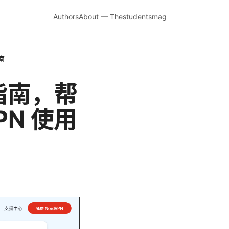
Authors
About — Thestudentsmag
南
指南，帮
N 使用